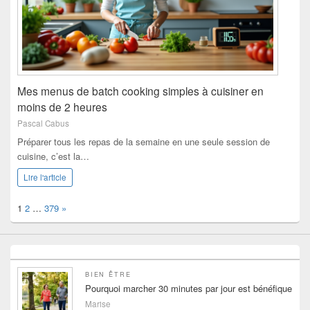
Mes menus de batch cooking simples à cuisiner en
moins de 2 heures
Pascal Cabus
Préparer tous les repas de la semaine en une seule session de
cuisine, c’est la…
Lire l'article
Page:
Next
1
2
…
379
»
BIEN ÊTRE
Pourquoi marcher 30 minutes par jour est bénéfique
Marise