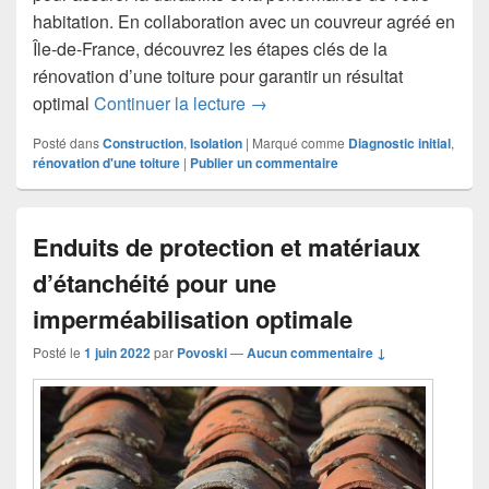
habitation. En collaboration avec un couvreur agréé en
Île-de-France, découvrez les étapes clés de la
rénovation d’une toiture pour garantir un résultat
Les étapes de rénovation d’une
optimal
Continuer la lecture
→
Posté dans
Construction
,
Isolation
|
Marqué comme
Diagnostic initial
,
rénovation d'une toiture
|
Publier un commentaire
Enduits de protection et matériaux
d’étanchéité pour une
imperméabilisation optimale
Posté le
1 juin 2022
par
Povoski
—
Aucun commentaire ↓