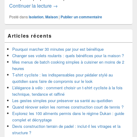
Points à connaître pour réussir son isol
Continuer la lecture
→
Posté dans
Isolation
,
Maison
|
Publier un commentaire
Zone
Articles récents
principale
de
widget
Pourquoi marcher 30 minutes par jour est bénéfique
pour
Changer ses volets roulants : quels bénéfices pour la maison ?
la
Mes menus de batch cooking simples à cuisiner en moins de 2
barre
heures
latérale
T-shirt cycliste : les indispensables pour pédaler stylé au
quotidien sans faire de compromis sur le look
L’élégance à vélo : comment choisir un t-shirt cycliste à la fois
technique, tendance et raffiné
Les gestes simples pour préserver sa santé au quotidien
Quand rénover selon les normes construction court de tennis ?
Explorez les 100 aliments permis dans le régime Dukan : guide
complet et décryptage
Devis construction terrain de padel : inclut-il les vitrages et la
structure ?