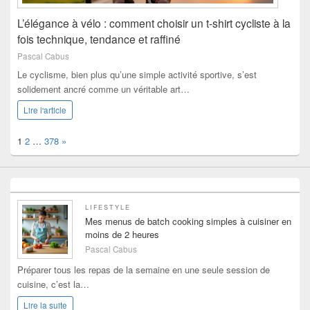
L’élégance à vélo : comment choisir un t-shirt cycliste à la
fois technique, tendance et raffiné
Pascal Cabus
Le cyclisme, bien plus qu’une simple activité sportive, s’est
solidement ancré comme un véritable art…
Lire l'article
Page:
Next
1
2
…
378
»
LIFESTYLE
Mes menus de batch cooking simples à cuisiner en
moins de 2 heures
Pascal Cabus
Préparer tous les repas de la semaine en une seule session de
cuisine, c’est la…
Lire la suite