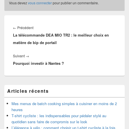
Vous devez
vous connecter
pour publier un commentaire.
Navigation
de
Article
←
Précédent
l’article
La télécommande DEA MIO TR2 : le meilleur choix en
précédent :
matière de bip de portail
Article
Suivant
→
Pourquoi investir à Nantes ?
suivant :
Zone
Articles récents
principale
de
widget
Mes menus de batch cooking simples à cuisiner en moins de 2
pour
heures
la
T-shirt cycliste : les indispensables pour pédaler stylé au
barre
quotidien sans faire de compromis sur le look
latérale
L’élégance à vélo : comment choisir un t-shirt cycliste à la fois