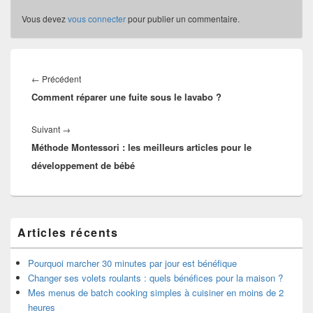
Vous devez
vous connecter
pour publier un commentaire.
Navigation
de
Article
←
Précédent
l’article
Comment réparer une fuite sous le lavabo ?
précédent :
Article
Suivant
→
Méthode Montessori : les meilleurs articles pour le
suivant :
développement de bébé
Zone
Articles récents
principale
de
widget
Pourquoi marcher 30 minutes par jour est bénéfique
pour
Changer ses volets roulants : quels bénéfices pour la maison ?
la
Mes menus de batch cooking simples à cuisiner en moins de 2
barre
heures
latérale