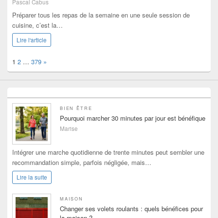
Pascal Cabus
Préparer tous les repas de la semaine en une seule session de
cuisine, c’est la…
Lire l'article
Page:
Next
1
2
…
379
»
BIEN ÊTRE
Pourquoi marcher 30 minutes par jour est bénéfique
Marise
Intégrer une marche quotidienne de trente minutes peut sembler une
recommandation simple, parfois négligée, mais…
Lire la suite
MAISON
Changer ses volets roulants : quels bénéfices pour
la maison ?