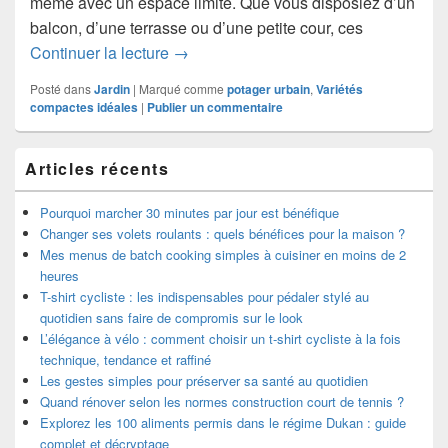
même avec un espace limité. Que vous disposiez d’un
balcon, d’une terrasse ou d’une petite cour, ces
Comment créer un potager urbain en 5
Continuer la lecture
→
Posté dans
Jardin
|
Marqué comme
potager urbain
,
Variétés
compactes idéales
|
Publier un commentaire
Zone
Articles récents
principale
de
widget
Pourquoi marcher 30 minutes par jour est bénéfique
pour
Changer ses volets roulants : quels bénéfices pour la maison ?
la
Mes menus de batch cooking simples à cuisiner en moins de 2
barre
heures
latérale
T-shirt cycliste : les indispensables pour pédaler stylé au
quotidien sans faire de compromis sur le look
L’élégance à vélo : comment choisir un t-shirt cycliste à la fois
technique, tendance et raffiné
Les gestes simples pour préserver sa santé au quotidien
Quand rénover selon les normes construction court de tennis ?
Explorez les 100 aliments permis dans le régime Dukan : guide
complet et décryptage