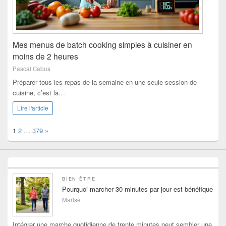
Mes menus de batch cooking simples à cuisiner en
moins de 2 heures
Pascal Cabus
Préparer tous les repas de la semaine en une seule session de
cuisine, c’est la…
Lire l'article
Page:
Next
1
2
…
379
»
BIEN ÊTRE
Pourquoi marcher 30 minutes par jour est bénéfique
Marise
Intégrer une marche quotidienne de trente minutes peut sembler une