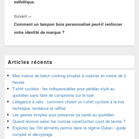
esthétique.
Article
Suivant
→
Comment un tampon bois personnalisé peut-il renforcer
suivant :
votre identité de marque ?
Zone
Articles récents
principale
de
widget
Mes menus de batch cooking simples à cuisiner en moins de 2
pour
heures
la
T-shirt cycliste : les indispensables pour pédaler stylé au
barre
quotidien sans faire de compromis sur le look
latérale
L’élégance à vélo : comment choisir un t-shirt cycliste à la fois
technique, tendance et raffiné
Les gestes simples pour préserver sa santé au quotidien
Quand rénover selon les normes construction court de tennis ?
Explorez les 100 aliments permis dans le régime Dukan : guide
complet et décryptage