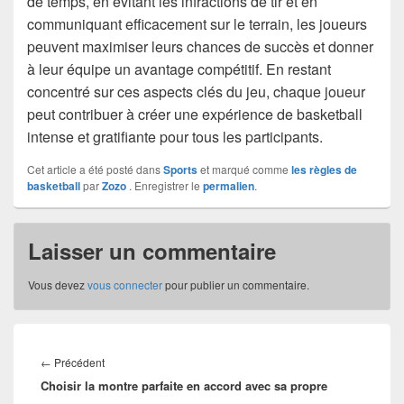
de temps, en évitant les infractions de tir et en
communiquant efficacement sur le terrain, les joueurs
peuvent maximiser leurs chances de succès et donner
à leur équipe un avantage compétitif. En restant
concentré sur ces aspects clés du jeu, chaque joueur
peut contribuer à créer une expérience de basketball
intense et gratifiante pour tous les participants.
Cet article a été posté dans
Sports
et marqué comme
les règles de
basketball
par
Zozo
. Enregistrer le
permalien
.
Laisser un commentaire
Vous devez
vous connecter
pour publier un commentaire.
Navigation
de
Article
←
Précédent
l’article
Choisir la montre parfaite en accord avec sa propre
précédent :