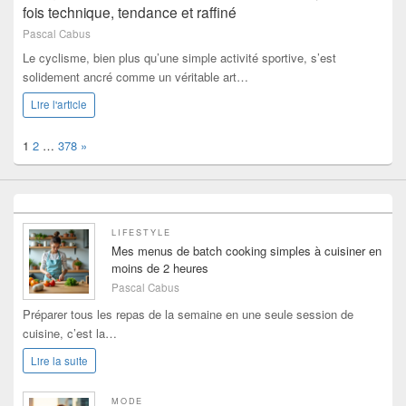
fois technique, tendance et raffiné
Pascal Cabus
Le cyclisme, bien plus qu’une simple activité sportive, s’est
solidement ancré comme un véritable art…
Lire l'article
Page:
Next
1
2
…
378
»
LIFESTYLE
Mes menus de batch cooking simples à cuisiner en
moins de 2 heures
Pascal Cabus
Préparer tous les repas de la semaine en une seule session de
cuisine, c’est la…
Lire la suite
MODE