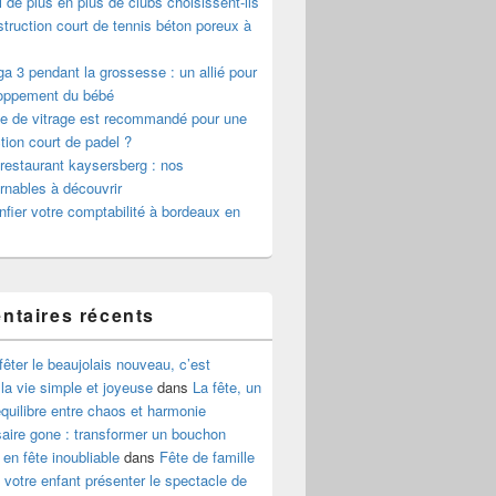
 de plus en plus de clubs choisissent-ils
truction court de tennis béton poreux à
a 3 pendant la grossesse : un allié pour
loppement du bébé
pe de vitrage est recommandé pour une
tion court de padel ?
 restaurant kaysersberg : nos
rnables à découvrir
nfier votre comptabilité à bordeaux en
taires récents
fêter le beaujolais nouveau, c’est
 la vie simple et joyeuse
dans
La fête, un
’équilibre entre chaos et harmonie
aire gone : transformer un bouchon
 en fête inoubliable
dans
Fête de famille
z votre enfant présenter le spectacle de