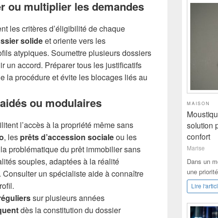
er ou multiplier les demandes
t les critères d’éligibilité de chaque
ssier solide
et oriente vers les
fils atypiques. Soumettre plusieurs dossiers
un accord. Préparer tous les justificatifs
e la procédure et évite les blocages liés au
 aidés ou modulaires
MAISON
Moustiqua
cilitent l’accès à la propriété même sans
solution 
confort
ro
, les
prêts d’accession sociale
ou les
la problématique du prêt immobilier sans
Marise
alités souples, adaptées à la réalité
Dans un mo
une priorit
. Consulter un spécialiste aide à connaître
ofil.
Lire l'artic
réguliers
sur plusieurs années
quent
dès la constitution du dossier