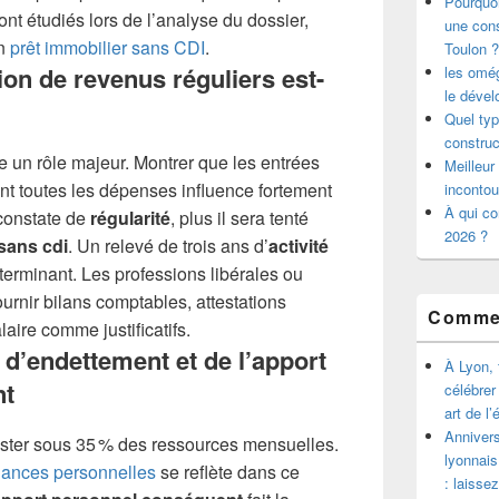
Pourquoi
nt étudiés lors de l’analyse du dossier,
une cons
un
prêt immobilier sans CDI
.
Toulon ?
tion de revenus réguliers est-
les omég
le déve
Quel ty
construc
ue un rôle majeur. Montrer que les entrées
Meilleur
ent toutes les dépenses influence fortement
incontou
À qui co
 constate de
régularité
, plus il sera tenté
2026 ?
 sans cdi
. Un relevé de trois ans d’
activité
terminant. Les professions libérales ou
urnir bilans comptables, attestations
Commen
laire comme justificatifs.
 d’endettement et de l’apport
À Lyon, 
nt
célébrer
art de l
Annivers
ester sous 35 % des ressources mensuelles.
lyonnais
nances personnelles
se reflète dans ce
: laisse