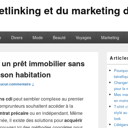
tlinking et du marketing d
e
Divers
Mode
Beauté
Voyages
Marketing
Zone
Article
principale
un prêt immobilier sans
de
widget
Pourquoi
 son habitation
pour
bénéfiq
la
Changer 
ucun commentaire ↓
barre
pour la 
latérale
Mes men
ns cdi
peut sembler complexe au premier
en moin
emprunteurs souhaitent accéder à la
T-shirt 
ntrat précaire
ou en indépendant. Même
stylé au
look
née, il existe des solutions pour
acquérir
L’élégan
écouvrez ici des méthodes concrètes pour