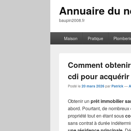
Annuaire du ne
baupin2008.fr
Menu
Maison
Pratique
Plomberi
principal
Comment obtenir 
cdi pour acquérir
Posté le
20 mars 2026
par
Patrick
—
A
Obtenir un
prêt immobilier sa
abord. Pourtant, de nombreux 
propriété tout en étant sous
co
sans contrat à durée indétermi
une résidence principale
. D