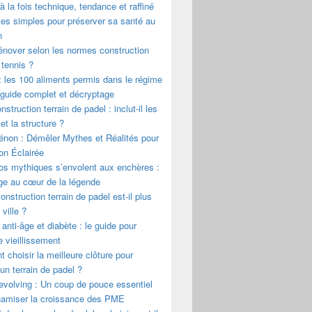
 à la fois technique, tendance et raffiné
es simples pour préserver sa santé au
n
nover selon les normes construction
 tennis ?
 les 100 aliments permis dans le régime
guide complet et décryptage
struction terrain de padel : inclut-il les
et la structure ?
énon : Démêler Mythes et Réalités pour
on Éclairée
os mythiques s’envolent aux enchères :
ge au cœur de la légende
construction terrain de padel est-il plus
ville ?
 anti-âge et diabète : le guide pour
le vieillissement
choisir la meilleure clôture pour
 un terrain de padel ?
evolving : Un coup de pouce essentiel
namiser la croissance des PME