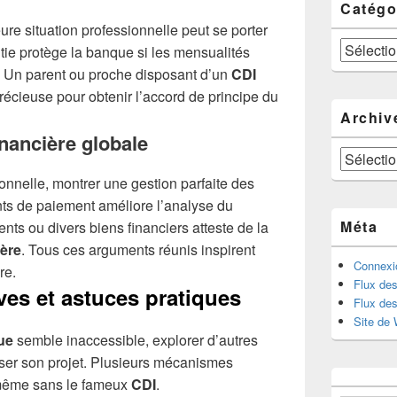
Catégo
e situation professionnelle peut se porter
Catégories
ntie protège la banque si les mensualités
r. Un parent ou proche disposant d’un
CDI
écieuse pour obtenir l’accord de principe du
Archiv
financière globale
Archives
ionnelle, montrer une gestion parfaite des
nts de paiement améliore l’analyse du
Méta
nts ou divers biens financiers atteste de la
ière
. Tous ces arguments réunis inspirent
Connexi
re.
Flux des
ves et astuces pratiques
Flux de
Site de
ue
semble inaccessible, explorer d’autres
iser son projet. Plusieurs mécanismes
é même sans le fameux
CDI
.