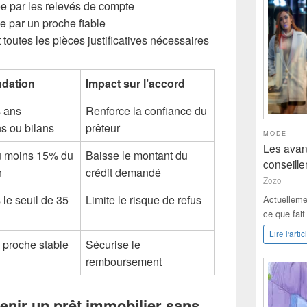
ée par les relevés de compte
 par un proche fiable
toutes les pièces justificatives nécessaires
dation
Impact sur l’accord
s ans
Renforce la confiance du
ns ou bilans
prêteur
MODE
Les avan
au moins 15% du
Baisse le montant du
conseille
n
crédit demandé
Zozo
 le seuil de 35
Limite le risque de refus
Actuelleme
ce que fai
Lire l'artic
n proche stable
Sécurise le
remboursement
enir un prêt immobilier sans