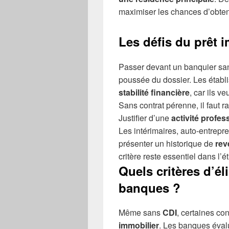
maximiser les chances d’obten
Les défis du prêt 
Passer devant un banquier s
poussée du dossier. Les établi
stabilité financière
, car ils v
Sans contrat pérenne, il faut r
Justifier d’une
activité profes
Les intérimaires, auto-entrepr
présenter un historique de
rev
critère reste essentiel dans l’é
Quels critères d’éli
banques ?
Même sans
CDI
, certaines co
immobilier
. Les banques évalu