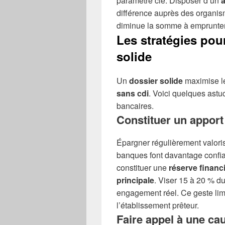
paramètre clé. Disposer d’un
différence auprès des organis
diminue la somme à emprunter e
Les stratégies pou
solide
Un
dossier solide
maximise l
sans cdi
. Voici quelques astuc
bancaires.
Constituer un appor
Épargner régulièrement valoris
banques font davantage confia
constituer une
réserve financ
principale
. Viser 15 à 20 % d
engagement réel. Ce geste limi
l’établissement prêteur.
Faire appel à une cau