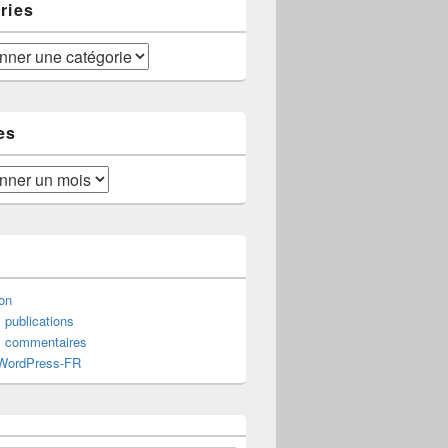
ries
es
on
 publications
s commentaires
 WordPress-FR