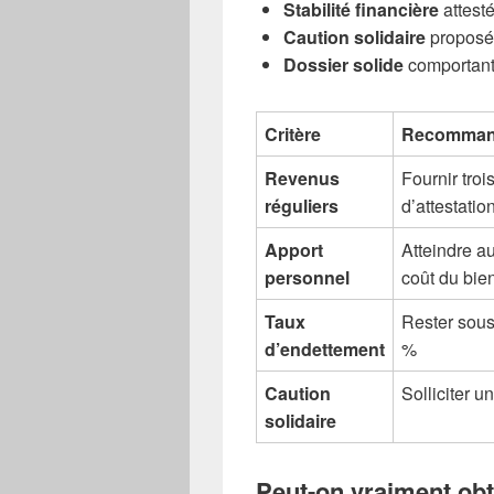
Stabilité financière
attest
Caution solidaire
proposée
Dossier solide
comportant 
Critère
Recomman
Revenus
Fournir troi
réguliers
d’attestatio
Apport
Atteindre 
personnel
coût du bie
Taux
Rester sous
d’endettement
%
Caution
Solliciter u
solidaire
Peut-on vraiment obt