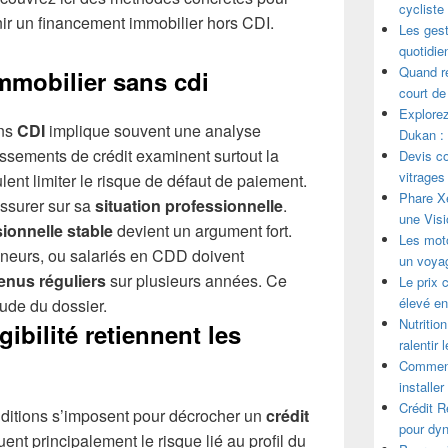
cycliste
ir un financement immobilier hors CDI.
Les gest
quotidie
Quand ré
immobilier sans cdi
court de
Explorez
ans
CDI
implique souvent une analyse
Dukan : 
ssements de crédit examinent surtout la
Devis con
vitrages 
eulent limiter le risque de défaut de paiement.
Phare X
assurer sur sa
situation professionnelle
.
une Visi
sionnelle stable
devient un argument fort.
Les mot
eneurs, ou salariés en CDD doivent
un voya
enus réguliers
sur plusieurs années. Ce
Le prix 
élevé en 
tude du dossier.
Nutrition
gibilité retiennent les
ralentir 
Comment 
installer
Crédit R
nditions s’imposent pour décrocher un
crédit
pour dy
ent principalement le risque lié au profil du