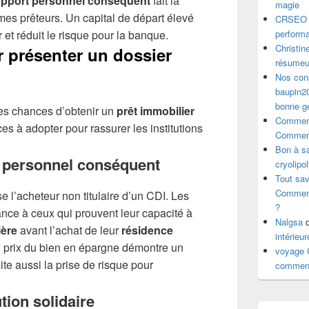
apport personnel conséquent
fait la
magie
mes prêteurs. Un capital de départ élevé
CRSEO
t réduit le risque pour la banque.
perform
Christin
r présenter un dossier
résumeu
Nos cons
baupin20
bonne g
es chances d’obtenir un
prêt immobilier
Comment
es à adopter pour rassurer les institutions
Comment 
Bon à sa
t personnel conséquent
cryolipol
Tout sav
Comment 
e l’acheteur non titulaire d’un CDI. Les
?
nce à ceux qui prouvent leur capacité à
Nalgsa
d
ière
avant l’achat de leur
résidence
intérieu
u prix du bien en épargne démontre un
voyage
te aussi la prise de risque pour
comment 
tion solidaire