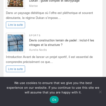
Dukan : guide complet et décryptage
Marise
Dans un paysage diététique où l’offre est pléthorique et souvent
déroutante, le régime Dukan s’impose…
Lire la suite
SPORTS
Devis construction terrain de padel : inclut-il les
vitrages et la structure ?
Aurelia Noctis
Introduction Avant de lancer un projet sportif, il est essentiel de
comprendre précisément ce que…
Lire la suite
We use cookies to ensure that we give you the best
experience on our website. If you continue to use this site we
will assume that you are happy with it.
Copyright © 2026
Annuaire du netlinking et du marketing digital
. Tous droits réservés.
Ok
Thème : Catch Box par
Thèmes Catch