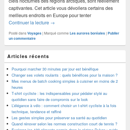
ciels nocturnes des régions arctiques, sont réellement
captivantes. Cet article vous dévoilera certains des
meilleurs endroits en Europe pour tenter
Les plus beaux endroits pour admirer l
Continuer la lecture
→
Posté dans
Voyages
|
Marqué comme
Les aurores boréales
|
Publier
un commentaire
Zone
Articles récents
principale
de
widget
Pourquoi marcher 30 minutes par jour est bénéfique
pour
Changer ses volets roulants : quels bénéfices pour la maison ?
la
Mes menus de batch cooking simples à cuisiner en moins de 2
barre
heures
latérale
T-shirt cycliste : les indispensables pour pédaler stylé au
quotidien sans faire de compromis sur le look
L’élégance à vélo : comment choisir un t-shirt cycliste à la fois
technique, tendance et raffiné
Les gestes simples pour préserver sa santé au quotidien
Quand rénover selon les normes construction court de tennis ?
Explorez les 100 aliments permis dans le régime Dukan : guide