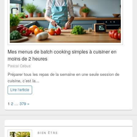
Mes menus de batch cooking simples à cuisiner en
moins de 2 heures
Pascal Cabus
Préparer tous les repas de la semaine en une seule session de
cuisine, c’est la…
Lire l'article
Page:
Next
1
2
…
379
»
BIEN ÊTRE